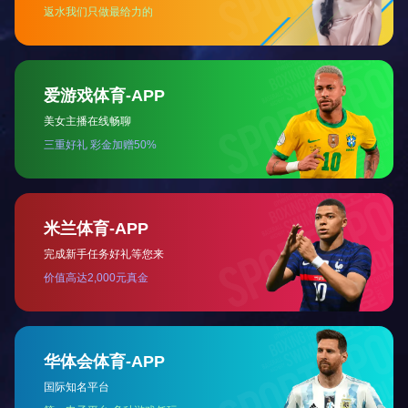
解决方案
全部分类


信息安全整体解决方案
分类：
解决方案
发布时间：
2022-07-29 15:49:37
访问量：
0
概要:
概要:
详情
数据安全解决方案为数据安全设计全面可信的防御体系，提
出“知”、“识”、“控”、“察”、“行”的数据安全治理方法 论，以
及包括数据梳理、运维数据监管、业务数据监管、办公数据监
管、数据的可视化的完整解决方案，有效保护数据在全生 命
周期过程中的安全，达到合法采集、合理利用、静态可知、动