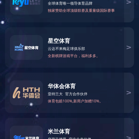
信息安全整体解决方案
安全云解决方案
安全无线网络建设方案
智能化机房建设及动环监测
分支组网及移动办公
智能化组网解决方案
新闻资讯

新闻资讯
进一步了解

星空体育·(StarSky Sports)官方网站
行业新闻