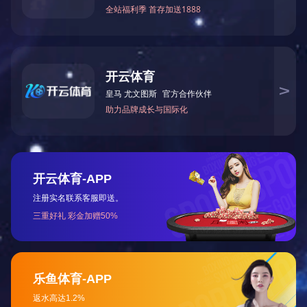
荣誉资质
发展历程
合作品牌
联系我们
020-87566596
关于我们
您现在的位置：
星空体育·(StarSky Sports)官方网站_星空(中国)
>
关于BOSS
>
荣誉资质