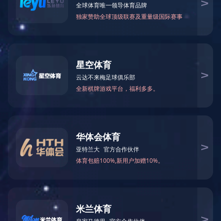
信息安全整体解决方案
安全云解决方案
安全无线网络建设方案
智能化机房建设及动环监测
分支组网及移动办公
智能化组网解决方案
新闻资讯

新闻资讯
进一步了解

星空体育·(StarSky Sports)官方网站
行业新闻